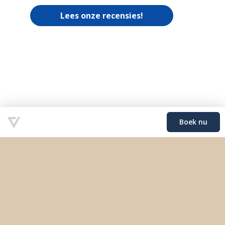
Lees onze recensies!
Nieuwsbrief
Meld je hieronder aan voor onze Mailchimp
nieuwsbrief en blijf op de hoogte!