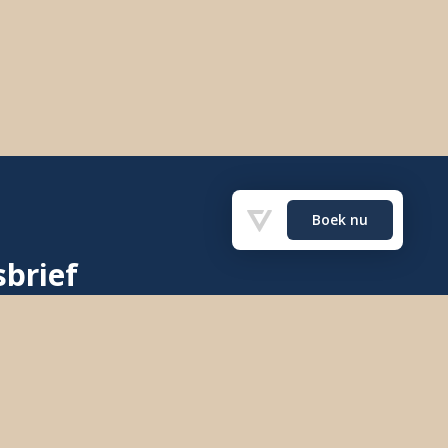
brief
nder aan voor onze Mailchimp
blijf op de hoogte!