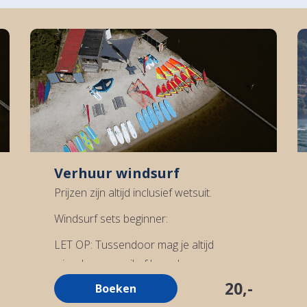
Verhuur windsurf
Prijzen zijn altijd inclusief wetsuit.
Windsurf sets beginner:
LET OP: Tussendoor mag je altijd
wisselen van zeil of board.
20,-
Boeken
1 uur – €20,-