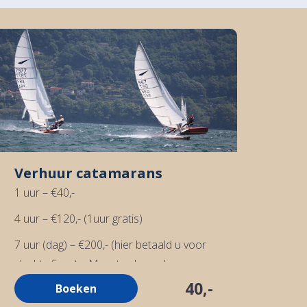
Verhuur catamarans
1 uur – €40,-
4 uur – €120,- (1uur gratis)
7 uur (dag) – €200,- (hier betaald u voor
slechts 5uur) – Meest gekozen!
40,-
Boeken
Verhuur van catamarans is inclusief: