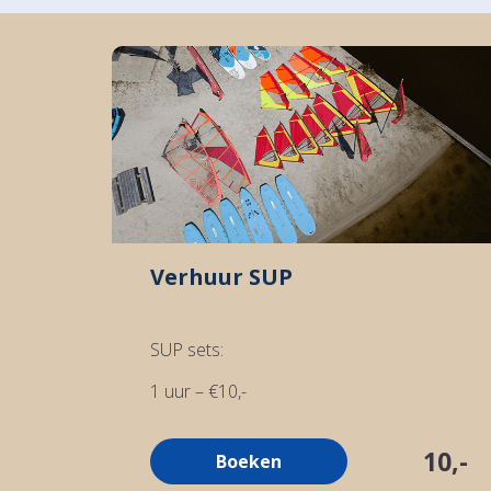
Verhuur SUP
SUP sets:
1 uur – €10,-
Elk extra uur + €5,-
10,-
Boeken