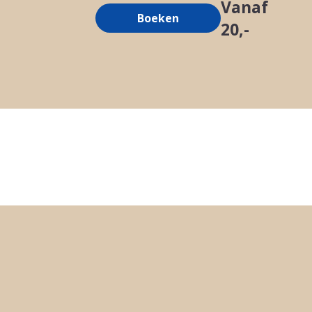
Vanaf
1 uur – €20,-
Boeken
20,-
Elk extra uur +€10,-
Recensies
Bekijk onze Google recensies of sc
eigen recensie!
Lees onze recensies!