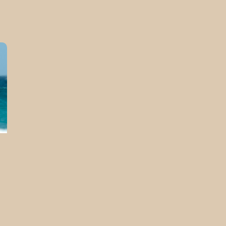
Elk extra uur + €10,-
Dag: €75,-
Keuze uit Excocet/Starboard Rio van
180-275L en Tiki zeilen van 1.5 tot 4.5m.
De ideale sets om weer lekker in te
komen of de eerste stappen te zetten
op het surfboard! Deze sets zijn
ontzettend sterk wat het leer proces
bevorderd zonder dat je bang hoeft te
zijn dat materialen stuk gaan!